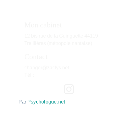
Mon cabinet
12 bis rue de la Guinguette 44119 
Treillières (métropole nantaise)
Contact
changer@zaclys.net
Tél : 
07 44 72 12 41